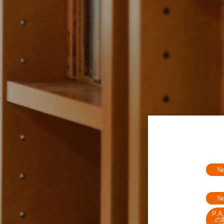
N
N
P.
の