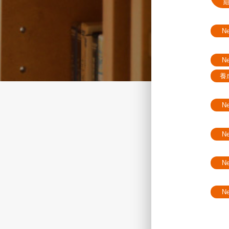
N
N
養
N
N
N
N