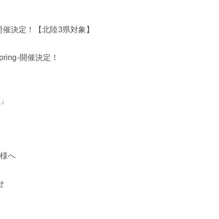
開催決定！【北陸3県対象】
pring-開催決定！
-」
皆様へ
せ