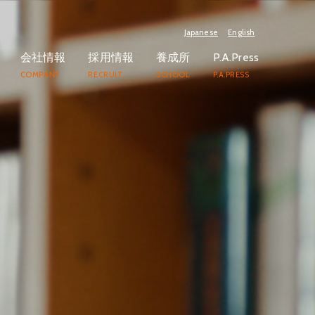
Japanese
English
会社情報
採用情報
養成所
P.A.Press
COMPANY
RECRUIT
SCHOOL
P.A.PRESS