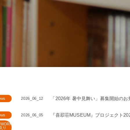
「2026年 暑中見舞い」募集開始のお
ews
2026_06_12
『喜翆荘MUSEUM』プロジェクト20
ews
2026_06_05
A.WORKS
取り