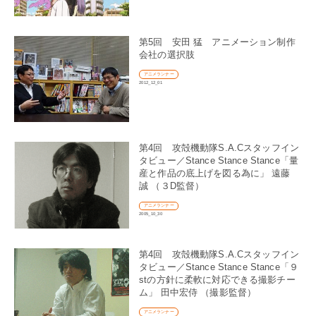
第5回 安田 猛 アニメーション制作
会社の選択肢
アニメランナー
2012_12_01
第4回 攻殻機動隊S.A.Cスタッフイン
タビュー／Stance Stance Stance「量
産と作品の底上げを図る為に」 遠藤
誠 （３D監督）
アニメランナー
2005_10_30
第4回 攻殻機動隊S.A.Cスタッフイン
タビュー／Stance Stance Stance「９
stの方針に柔軟に対応できる撮影チー
ム」 田中宏侍 （撮影監督）
アニメランナー