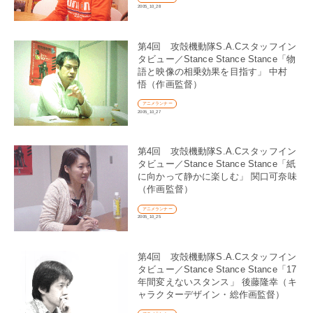
2005_10_28
第4回 攻殻機動隊S.A.Cスタッフイン
タビュー／Stance Stance Stance「物
語と映像の相乗効果を目指す」 中村
悟（作画監督）
アニメランナー
2005_10_27
第4回 攻殻機動隊S.A.Cスタッフイン
タビュー／Stance Stance Stance「紙
に向かって静かに楽しむ」 関口可奈味
（作画監督）
アニメランナー
2005_10_25
第4回 攻殻機動隊S.A.Cスタッフイン
タビュー／Stance Stance Stance「17
年間変えないスタンス」 後藤隆幸（キ
ャラクターデザイン・総作画監督）