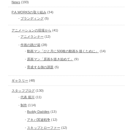
News
(193)
P.A.WORKSの取り組み
(34)
ブランディング
(5)
アニメーションの現場から
(41)
アニメランナー
(12)
作画の跳び箱
(28)
動画マン「ひと月に500枚の動画を描くために」
(14)
原画マン「原画を描き始めて」
(9)
育成する側の課題
(5)
ギャラリー
(48)
スタッフブログ
(130)
代表 堀川
(11)
制作
(114)
Buddy Daddies
(13)
アキバ冥途戦争
(12)
スキップとローファー
(12)