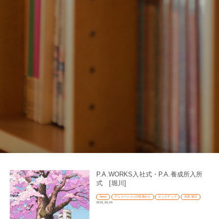
P.A.WORKS入社式・P.A.養成所入所
式 [堀川]
News
アニメーションの現場から
ピックアップ
代表 堀川
2019_04_05