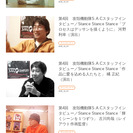
2005_10_30
第4回 攻殻機動隊S.A.Cスタッフイン
タビュー／Stance Stance Stance「プ
ロセスはデッサンを描くように」 河野
利幸（演出）
アニメランナー
2005_10_29
第4回 攻殻機動隊S.A.Cスタッフイン
タビュー／Stance Stance Stance「作
品に愛を込める人たちと」 橘 正紀
（演出）
アニメランナー
2005_10_29
第4回 攻殻機動隊S.A.Cスタッフイン
タビュー／Stance Stance Stance「輝
くシーンを１つずつ」 古川尚哉（レイ
アウト作画監督）
アニメランナー