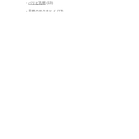
パリピ孔明
(13)
天穂のサクナヒメ
(13)
白い砂のアクアトープ
(25)
真夜中ぱんチ
(12)
菜なれ花なれ
(12)
ピックアップ
(24)
養成所
(10)
月別に見る
月
別
に
見
る
作品紹介
WORKS
会社情報
COMPANY
採用情報
RECRUIT