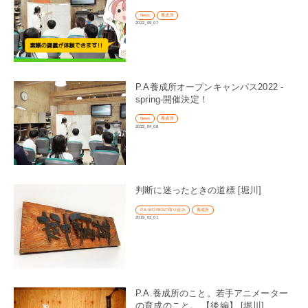
News
養成所
2022_09_07
P.A養成所オープンキャンパス2022 -
spring-開催決定！
News
養成所
2022_04_08
判断に迷ったときの道標 [堀川]
P.A.WORKSの取り組み
養成所
2019_02_01
P.A.養成所のこと。若手アニメーター
の育成のこと。 【後編】 [堀川]