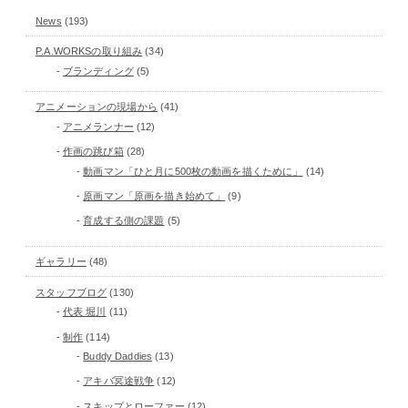
News
(193)
P.A.WORKSの取り組み
(34)
ブランディング
(5)
アニメーションの現場から
(41)
アニメランナー
(12)
作画の跳び箱
(28)
動画マン「ひと月に500枚の動画を描くために」
(14)
原画マン「原画を描き始めて」
(9)
育成する側の課題
(5)
ギャラリー
(48)
スタッフブログ
(130)
代表 堀川
(11)
制作
(114)
Buddy Daddies
(13)
アキバ冥途戦争
(12)
スキップとローファー
(12)