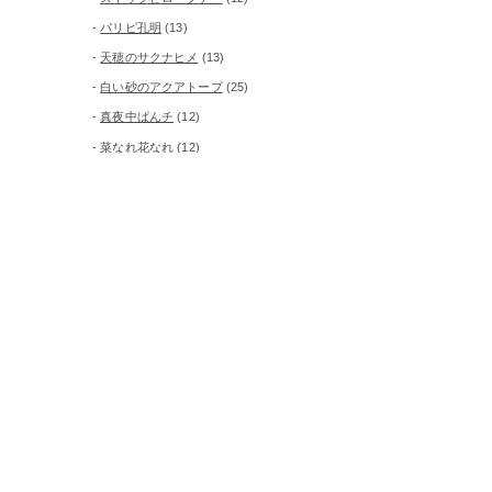
パリピ孔明
(13)
天穂のサクナヒメ
(13)
白い砂のアクアトープ
(25)
真夜中ぱんチ
(12)
菜なれ花なれ
(12)
ピックアップ
(24)
養成所
(10)
月別に見る
月
別
に
見
る
作品紹介
WORKS
会社情報
COMPANY