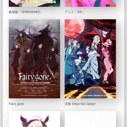
劇場版「SHIROBAKO」
アニメ「A3!」
Fairy gone
天狼 Sirius the Jaeger