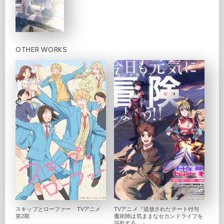
OTHER WORKS
スキップとローファー TVアニメ
TVアニメ『追放されたチート付与
第2期
魔術師は気ままなセカンドライフを
謳歌する。』