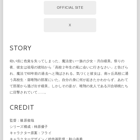
OFFICIAL SITE
X
STORY
幼い頃に色覚を失ってしまった、魔法使い一族の少女・月白瞳美。祭りの
夜、彼女は祖母の琥珀から「高校２年生の私に会いに行きなさい」と告げら
れ、魔法で60年前の過去へと飛ばされる。気づくと彼女は、南ヶ丘高校に通
う高校生・葵唯翔の部屋にいた。自分の身に何が起きたかわからず、あわて
て部屋から逃げ出す瞳美。しかしその姿が、唯翔の友人である川合胡桃たち
に目撃されていて……。
CREDIT
監督：篠原俊哉
シリーズ構成：柿原優子
キャラクター原案：フライ
キャラクターデザイン／総作画監督：秋山有希