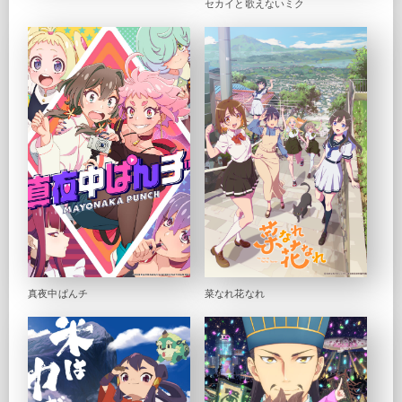
セカイと歌えないミク
真夜中ぱんチ
菜なれ花なれ