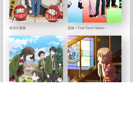
有頂天家族
恋旅～True Tours Nanto～
RDG
劇場版 花咲くいろは HOME
SWEET HOME