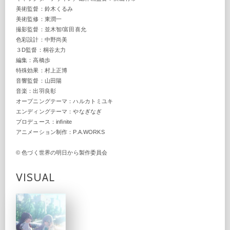
美術監督：鈴木くるみ
美術監修：東潤一
撮影監督：並木智/富田喜允
色彩設計：中野尚美
３D監督：桐谷太力
編集：高橋歩
特殊効果：村上正博
音響監督：山田陽
音楽：出羽良彰
オープニングテーマ：ハルカトミユキ
エンディングテーマ：やなぎなぎ
プロデュース：infinite
アニメーション制作：P.A.WORKS
© 色づく世界の明日から製作委員会
VISUAL