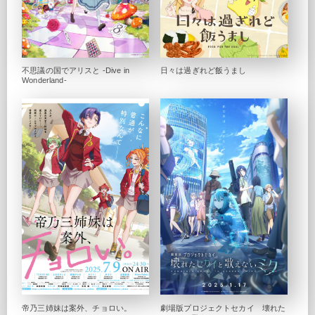
不思議の国でアリスと -Dive in
日々は過ぎれど飯うまし
Wonderland-
帝乃三姉妹は案外、チョロい。
劇場版プロジェクトセカイ 壊れた