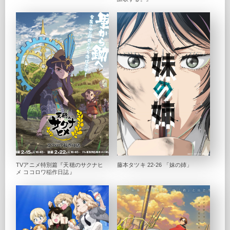
TVアニメ特別篇『天穂のサクナヒ
藤本タツキ 22-26 「妹の姉」
メ ココロワ稲作日誌』