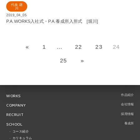
代表 堀
川
2019_04_05
P.A.WORKS入社式・P.A.養成所入所式 [堀川]
«
1
…
22
23
24
25
»
作品紹介
WORKS
会社情報
COMPANY
採用情報
RECRUIT
養成所
SCHOOL
コース紹介
カリキュラム