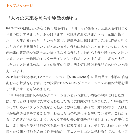
トップメッセージ
『人々の未来を照らす物語の創作』
P.A.WORKSは観た人の心に長く残る作品、「明日も頑張ろう」と思える作品づく
りを心掛けてきました。おかげさまで、視聴者のみなさまからも「元気が貰え
た」「人生が変わった」といった嬉しい感想を沢山頂けます。これは作品が担う
ことのできる素晴らしい力だと思います。作品に触れたことをキッカケに、人々
が未来の肯定的な物語を思い描けるような作品をこれからも作り続けたいと思い
ます。また、一過性のエンターテインメント作品にとどまらず、「ずっと大切に
したい」と思える作品、人々の現実の生活に光を灯し続ける作品でありたいと考
えています。
2015年に放映されたTVアニメーション【SHIROBAKO】の最終回で、制作の宮森
あおいが挨拶をします。その挨拶にP.A.WORKSがアニメーションの創作活動を通
して目指すことを込めました。
「100年前に創作の神様がアニメーションという新しい表現の蝋燭に灯した炎
は、ずっと制作現場で先輩からわたしたちに受け継がれてきました。50年描きつ
づけている大ベテランの先輩から新人に技術は継承されて、才能を持つ一人ひと
りが最高の仕事をすることで、わたしたちの蝋燭は今も輝いています。これから
も、この火が消えないよう、みんなで長い長い蝋燭を作りましょう。その中心に
は、太く撚った夢と情熱の芯を真っ直ぐに立てましょう。そして、わたしたちが
培った技術と情熱を込めて作る物語が、アニメーションに携わる全てのスタッフ