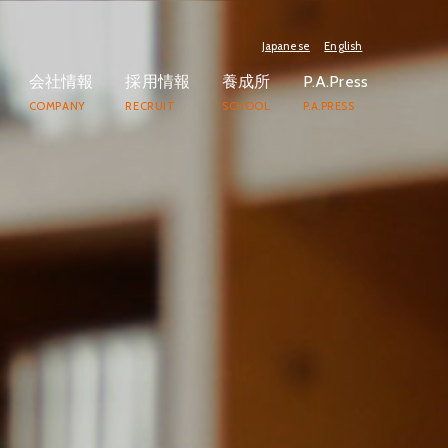
Japanese
English
会社情報
採用情報
養成所
P.A.Press
COMPANY
RECRUIT
SCHOOL
P.A.PRESS