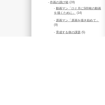
作画の跳び箱
(28)
動画マン「ひと月に500枚の動画
を描くために」
(14)
原画マン「原画を描き始めて」
(9)
育成する側の課題
(5)
ギャラリー
(48)
スタッフブログ
(130)
代表 堀川
(11)
制作
(114)
Buddy Daddies
(13)
アキバ冥途戦争
(12)
スキップとローファー
(12)
パリピ孔明
(13)
天穂のサクナヒメ
(13)