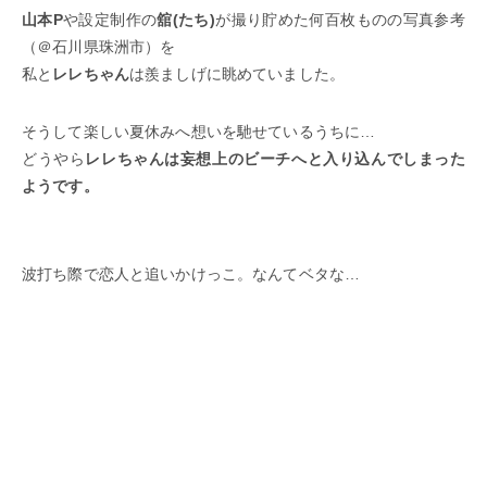
山本P
や設定制作の
舘(たち)
が撮り貯めた何百枚ものの写真参考
（＠石川県珠洲市）を
私と
レレちゃん
は羨ましげに眺めていました。
そうして楽しい夏休みへ想いを馳せているうちに…
どうやら
レレちゃんは妄想上のビーチへと入り込んでしまった
ようです。
波打ち際で恋人と追いかけっこ。なんてベタな…