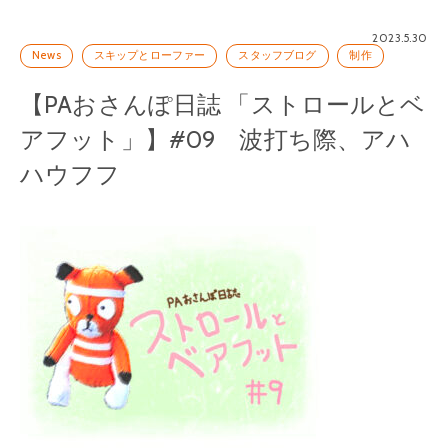
2023.5.30
News
スキップとローファー
スタッフブログ
制作
【PAおさんぽ日誌 「ストロールとベ
アフット」】#09 波打ち際、アハ
ハウフフ