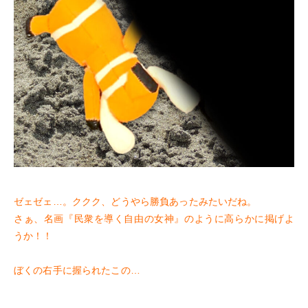
ゼェゼェ…。ククク、どうやら勝負あったみたいだね。
さぁ、名画『民衆を導く自由の女神』のように高らかに掲げよ
うか！！
ぼくの右手に握られたこの…