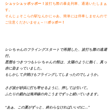
シュッシュッポッポー！
波打ち際の暴走列車、通過いたしまぁ
す。
そんじょそこらの駅なんかにゃあ、簡単には停車しませんので
ご注意くださいませぇ～↑↑
ポッポー！
レレちゃん
のフライングスタートで再開した、波打ち際の逃避
行。
悪態をつきつつも
レレちゃん
の頬は、太陽のように熱く、真っ
赤に染まっていました。
もしかして夕焼けもフライングしてしまったのでしょうか。
さざ波が砂浜に打ち寄せるように、押しては引いて。
ふたりの戯れは海岸線の向こうまでずっと続いていきます。
“あぁ、この夏がずっと、終わらなければいいのに…”