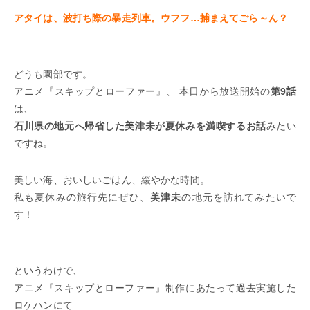
アタイは、波打ち際の暴走列車。ウフフ…捕まえてごら～ん？
どうも園部です。
アニメ『スキップとローファー』、 本日から放送開始の
第9話
は、
石川県の地元へ帰省した美津未が夏休みを満喫するお話
みたい
ですね。
美しい海、おいしいごはん、緩やかな時間。
私も夏休みの旅行先にぜひ、
美津未
の地元を訪れてみたいで
す！
というわけで、
アニメ『スキップとローファー』制作にあたって過去実施した
ロケハンにて