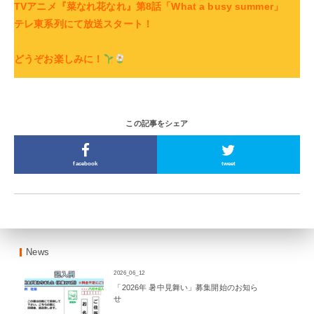
TVアニメ『菜なれ花なれ』第8話「What a busy summer」
テレ東系列にて放送スタート！
どうぞお楽しみに！
この記事をシェア
facebook
tweet
News
2026_06_12
「2026年 暑中見舞い」募集開始のお知ら
せ