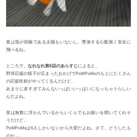
夜は我が宿敵である太陽もいないし、墜落する心配無く安全に
飛べるね。
ところで、
なれなれ第8話のあらすじ
によると、
野球応援の様子が広まったおかげでPoMPoMsのもとにたくさん
の応援依頼がやってくるんだけど、
あまりに多すぎてみんないっぱいいっぱいになっちゃうらしい
んだよね。
星は無数に浮かんでいるからいくらでもお願いを聞いてくれそ
うだけど、
PoMPoMsは6人しかいないから大変だよね。さて、どうしたも
のか…。