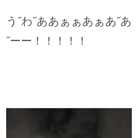
う˝わ˝ああぁぁあぁあ˝あ
˝ーー！！！！！