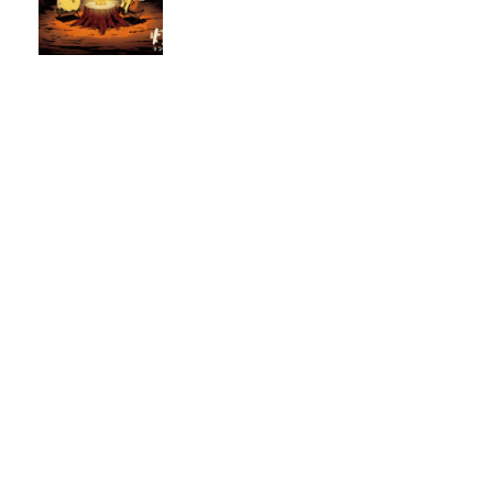
2025_11_14
「2026 年賀状」募集開始のお知らせ
カテゴリー
News
(193)
P.A.WORKSの取り組み
(34)
ブランディング
(5)
アニメーションの現場から
(41)
アニメランナー
(12)
作画の跳び箱
(28)
動画マン「ひと月に500枚の動画を描くために」
(14)
原画マン「原画を描き始めて」
(9)