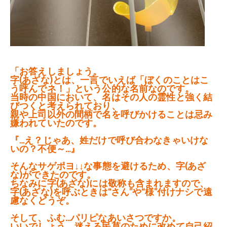
「お答えしましょう。
字(あざな)とは、一言でいえば「ぼくのことはこ
う呼んでネ！」という公的な名前なのです。
当時の中国において、名はその人の霊性と強く結
びつくと考えられており、
親や上司以外の間柄で名を呼びかけることは忌み
嫌われていたのです。
『…え？じゃあ、姓だけで呼び合わなきゃいけな
いの？不便～…』
そんなサゲポヨ↓↓な事態を避けるため、字(あざ
な)ができたのです。
ちなみに字(あざな)には敬称も含まれますので、
字(あざな)を呼ぶときは“さん”や“様”付けナシで遠
慮なくどうぞ。
そして、ふむ…パリピなあいさつですか。
いいでしょう、迷える民草のために改めて自己紹