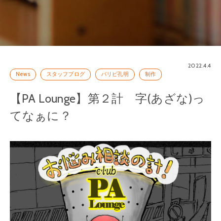
2022.4.4
News
スタッフブログ
パリピ孔明
制作
【PA Lounge】第２計 字(あざな)っ
てなぁに？