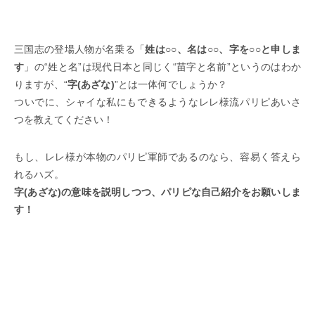
三国志の登場人物が名乗る「
姓は○○、名は○○、字を○○と申しま
す
」の“姓と名”は現代日本と同じく“苗字と名前”というのはわか
りますが、“
字(あざな)
”とは一体何でしょうか？
ついでに、シャイな私にもできるようなレレ様流パリピあいさ
つを教えてください！
もし、レレ様が本物のパリピ軍師であるのなら、容易く答えら
れるハズ。
字(あざな)の意味を説明しつつ、パリピな自己紹介をお願いしま
す！