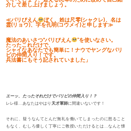
介して差し上げましょう。
≪パリぴえん
ぼく、姓は尺零(シャクレ)、名は
霊(リョウ)、字を孔明(コウメイ)と申します≫
魔法のあいさつ“パリぴえん
”を使いなさい。
たったこれだけで、
シャイなあなたでも簡単に！ナウでヤングなパリ
ピの仲間入り！です。
兵法書にもそう記されていました」
エーッ、たったそれだけでパリピの仲間入り！？
レレ様…あなたはやはり
天才軍師
に間違いないです！
それに、疑うなんてとんだ無礼を働いてしまったのに怒ること
もなく、むしろ優しく丁寧にご教授いただけるとは…なんと懐