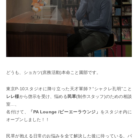
どうも、ショカツ(庶務活動)本命こと園部です。
東京P-10スタジオに降り立った天才軍師？“シャクレ孔明”こと
レレ様
から啓示を受け、悩める
民草
(制作スタッフ)のための相談
室…、
名付けて、
「PA Lounge /ピーエーラウンジ」
をスタジオ内に
オープンしました！！
民草が抱える日常のお悩みを全て解決した後に待っている、パ