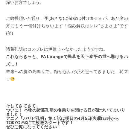
深いお方でしょう。
ご教授頂いた通り、字(あざな)に敬称は付けませんが、あだ名の
方にもう一個付けちゃいます！悩み解決はレレ“さまさま”です
(笑)
諸葛孔明のコスプレは伊達じゃなかったようですね。
これならきっと、PA Loungeで民草を天下泰平の世へ導けるハ
ズ…！
未来への胸の高鳴りで、顔がなんだか火照ってきました。恥ズ
ッ
そしてさてさて…
ついに！ 本物の諸葛孔明の名乗りを聞ける日が近づいてまいり
ました！
アニメ『パリピ孔明』第１話は明日の4月5日(火曜)23時から
TOKYO MXにて放送スタートです！
ぜひご覧になってください！