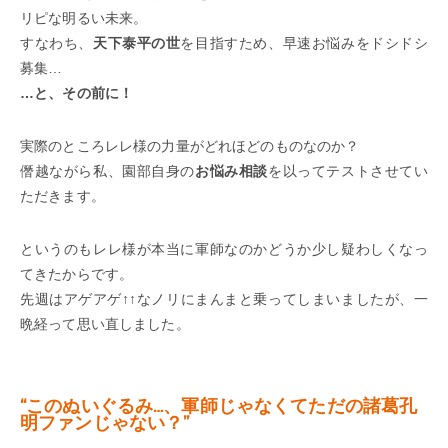
リピな明るい未来。
すなわち、
天下泰平の世
を目指すため、早速お悩みをドシドシ
募集…
…と、その前に！
実際のところレレ様の力量がどれほどのものなのか？
僭越ながら私、園部自身の
お悩み相談
を以ってテストさせてい
ただきます。
というのもレレ様が本当に軍師なのかどうか少し疑わしくなっ
てきたからです。
先週はアゲアゲ↑↑なノリにまんまと乗ってしまいましたが、一
晩経って思い直しました。
“このぬいぐるみ…、軍師じゃなくてただの諸葛孔
明ファンじゃない？”