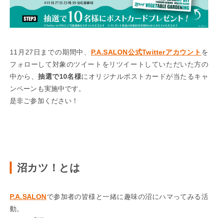
11月27日までの期間中、
P.A.SALON公式Twitterアカウント
を
フォローして対象のツイートをリツイートしていただいた方の
中から、
抽選で10名様
にオリジナルポストカードが当たるキャ
ンペーンも実施中です。
是非ご参加ください！
沼カツ！とは
P.A.SALON
で参加者の皆様と一緒に趣味の沼にハマってみる活
動。