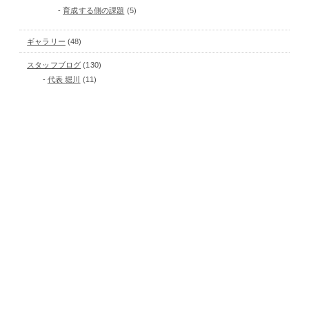
育成する側の課題
(5)
ギャラリー
(48)
スタッフブログ
(130)
代表 堀川
(11)
制作
(114)
Buddy Daddies
(13)
アキバ冥途戦争
(12)
スキップとローファー
(12)
パリピ孔明
(13)
天穂のサクナヒメ
(13)
白い砂のアクアトープ
(25)
真夜中ぱんチ
(12)
菜なれ花なれ
(12)
ピックアップ
(24)
養成所
(10)