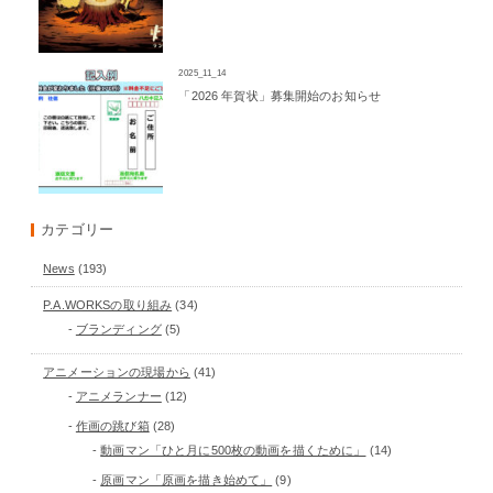
2025_11_14
「2026 年賀状」募集開始のお知らせ
カテゴリー
News
(193)
P.A.WORKSの取り組み
(34)
ブランディング
(5)
アニメーションの現場から
(41)
アニメランナー
(12)
作画の跳び箱
(28)
動画マン「ひと月に500枚の動画を描くために」
(14)
原画マン「原画を描き始めて」
(9)