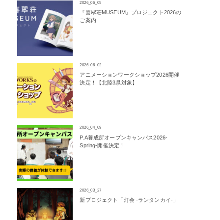
2026_06_05
『喜翆荘MUSEUM』プロジェクト2026の
ご案内
2026_06_02
アニメーションワークショップ2026開催
決定！【北陸3県対象】
2026_04_09
P.A養成所オープンキャンパス2026-
Spring-開催決定！
2026_03_27
新プロジェクト「灯会 -ランタンカイ-」