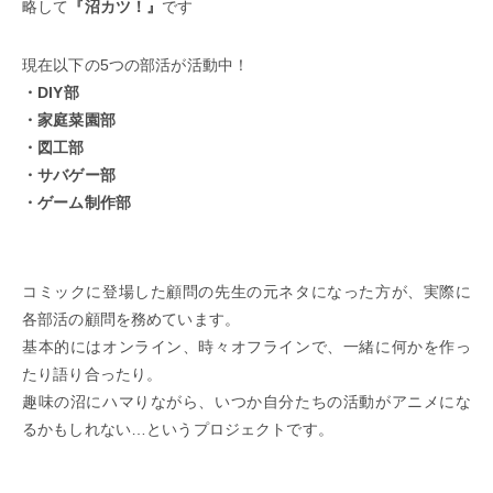
略して
『沼カツ！』
です
現在以下の5つの部活が活動中！
・DIY部
・家庭菜園部
・図工部
・サバゲー部
・ゲーム制作部
コミックに登場した顧問の先生の元ネタになった方が、実際に
各部活の顧問を務めています。
基本的にはオンライン、時々オフラインで、一緒に何かを作っ
たり語り合ったり。
趣味の沼にハマりながら、いつか自分たちの活動がアニメにな
るかもしれない…というプロジェクトです。