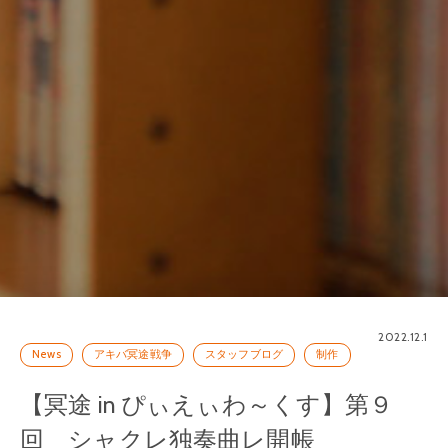
2022.12.1
News
アキバ冥途戦争
スタッフブログ
制作
【冥途 in ぴぃえぃわ～くす】第９
回 シャクレ独奏曲レ開帳