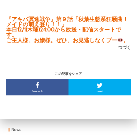
『アキバ冥途戦争』第９話「秋葉生態系狂騒曲！
メイドの萌え登り！！」
本日12/1(木曜)24:00から放送・配信スタートで
す。
ご主人様、お嬢様。ぜひ、お見逃しなくブー
。
つづく
この記事をシェア
facebook
tweet
News