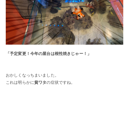
「予定変更！今年の屋台は
根性焼き
じゃー！」
おかしくなっちまいました。
これは明らかに
貧ワタ
の症状ですね。