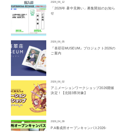
2026_06_12
「2026年 暑中見舞い」募集開始のお知ら
せ
2026_06_05
『喜翆荘MUSEUM』プロジェクト2026の
ご案内
2026_06_02
アニメーションワークショップ2026開催
決定！【北陸3県対象】
2026_04_09
P.A養成所オープンキャンパス2026-
Spring-開催決定！