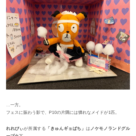
…一方。
フェスに賑わう影で、P10の片隅には憐れなメイドが1匹。
れれびぃ
が所属する
「きゅんギョばち」
は
ノケモノランドグル
ープ
傘下。