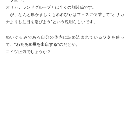
オサカナランドグループとは全くの無関係です。
…が、なんと厚かましくも
れれびぃ
はフェスに便乗して”オサカ
ナよりも注目を浴びよう”という魂胆らしいです。
ぬいぐるみである自分の体内に詰め込まれている
ワタ
を使っ
て、
“わたあめ屋を出店する”
のだとか。
コイツ正気でしょうか？
………