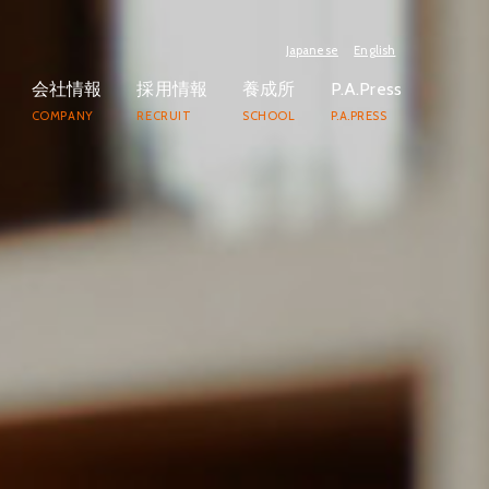
Japanese
English
会社情報
採用情報
養成所
P.A.Press
COMPANY
RECRUIT
SCHOOL
P.A.PRESS