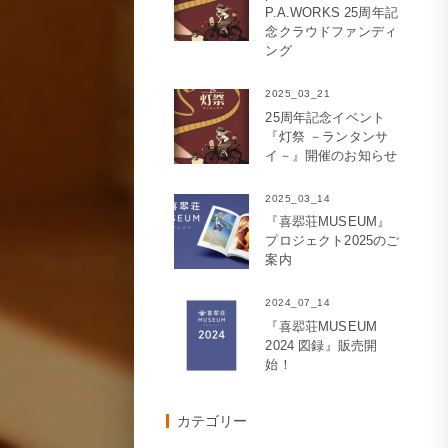
P.A.WORKS 25周年記
念クラウドファンディ
ング
2025_03_21
25周年記念イベント
『灯祭 －ランタンサ
イ－』開催のお知らせ
2025_03_14
『喜翆荘MUSEUM』
プロジェクト2025のご
案内
2024_07_14
『喜翆荘MUSEUM
2024 図録』販売開
始！
カテゴリー