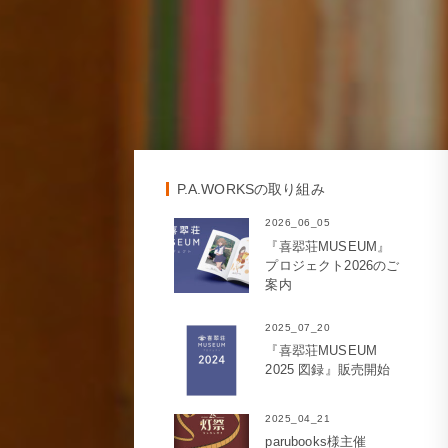
P.A.WORKSの取り組み
2026_06_05
『喜翆荘MUSEUM』
プロジェクト2026のご
案内
2025_07_20
『喜翆荘MUSEUM
2025 図録』販売開始
2025_04_21
parubooks様主催