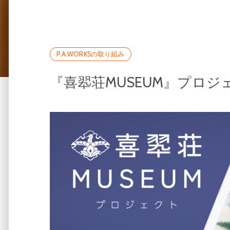
P.A.WORKSの取り組み
『喜翆荘MUSEUM』プロジ