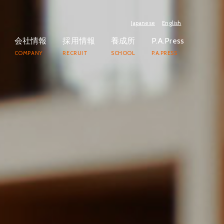
Japanese
English
会社情報
採用情報
養成所
P.A.Press
COMPANY
RECRUIT
SCHOOL
P.A.PRESS