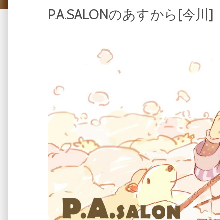
P.A.SALONのあすから[今川]