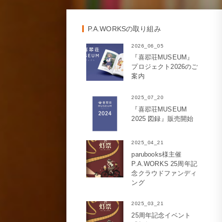
P.A.WORKSの取り組み
2026_06_05
『喜翆荘MUSEUM』
プロジェクト2026のご
案内
2025_07_20
『喜翆荘MUSEUM
2025 図録』販売開始
2025_04_21
parubooks様主催
P.A.WORKS 25周年記
念クラウドファンディ
ング
2025_03_21
25周年記念イベント