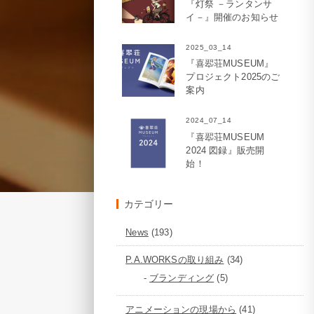
『灯祭 －ランタンサ
イ－』開催のお知らせ
2025_03_14
『喜翆荘MUSEUM』
プロジェクト2025のご
案内
2024_07_14
『喜翆荘MUSEUM
2024 図録』販売開
始！
カテゴリー
News
(193)
P.A.WORKSの取り組み
(34)
ブランディング
(5)
アニメーションの現場から
(41)