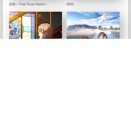
恋旅～True Tours Nanto～
RDG
劇場版 花咲くいろは HOME
TARI TARI
SWEET HOME