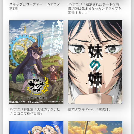
スキップとローファー TVアニメ
TVアニメ『追放されたチート付与
第2期
魔術師は気ままなセカンドライフを
謳歌する。』
TVアニメ特別篇『天穂のサクナヒ
藤本タツキ 22-26 「妹の姉」
メ ココロワ稲作日誌』