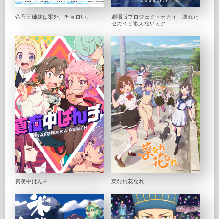
帝乃三姉妹は案外、チョロい。
劇場版プロジェクトセカイ 壊れた
セカイと歌えないミク
真夜中ぱんチ
菜なれ花なれ