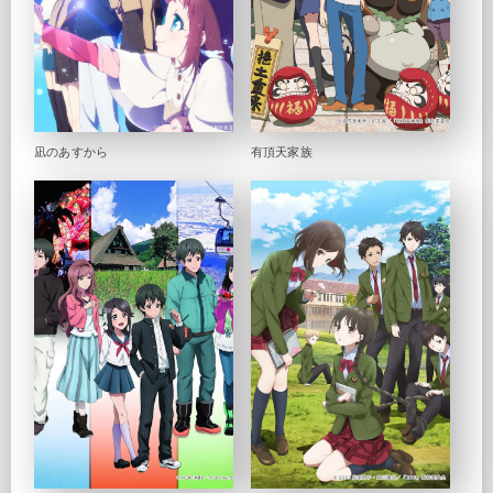
凪のあすから
有頂天家族