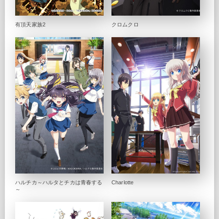
有頂天家族2
クロムクロ
ハルチカ～ハルタとチカは青春する
Charlotte
～