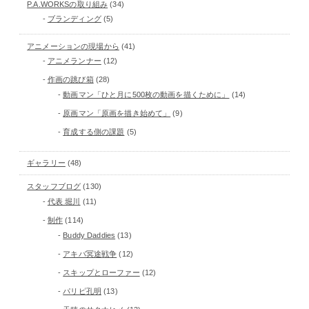
P.A.WORKSの取り組み
(34)
ブランディング
(5)
アニメーションの現場から
(41)
アニメランナー
(12)
作画の跳び箱
(28)
動画マン「ひと月に500枚の動画を描くために」
(14)
原画マン「原画を描き始めて」
(9)
育成する側の課題
(5)
ギャラリー
(48)
スタッフブログ
(130)
代表 堀川
(11)
制作
(114)
Buddy Daddies
(13)
アキバ冥途戦争
(12)
スキップとローファー
(12)
パリピ孔明
(13)