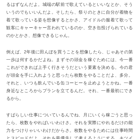
るはずなんだよ。城端の駅前で歌えているといいなとか、そう
いうのでもいいんだよ。そしたら、祭りのときに自分が着物を
着て歌っている姿を想像するとかさ、アイドルの服着て歌って
観客にキャーキャー言われているのか、空き缶投げられている
のかとかさ、想像できるじゃん。
例えば、2年後に田んぼを買うことを想像したら、じゃあその第
一歩は何するかだよね。まずその頭金を稼ぐためには、今一番
これができれば上手く行きそうだという要素を決める。今の君
が頭金を手に入れようと思ったら枚数をやることだよ、多分。
それと、いつも飲んでいる缶コーヒーを止めようとかね。一番
身近なところからプランを立てるんだ。それ、一番最初にでき
るから。
すばらしい仕事についているんでね、月にいくら稼ごうと思っ
たら、枚数をやればいいわけさ。それを実際にやれるだけの能
力をつけりゃいいわけだからさ。枚数をやるためには仕事時間
とスピードだよ。それを最優先して考えるようにする。キツイ