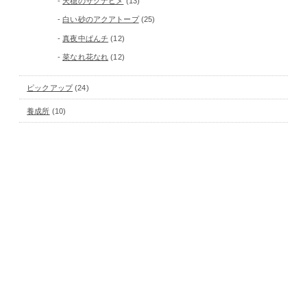
天穂のサクナヒメ
(13)
白い砂のアクアトープ
(25)
真夜中ぱんチ
(12)
菜なれ花なれ
(12)
ピックアップ
(24)
養成所
(10)
月別に見る
月
別
に
見
る
作品紹介
WORKS
会社情報
COMPANY
採用情報
RECRUIT
養成所
SCHOOL