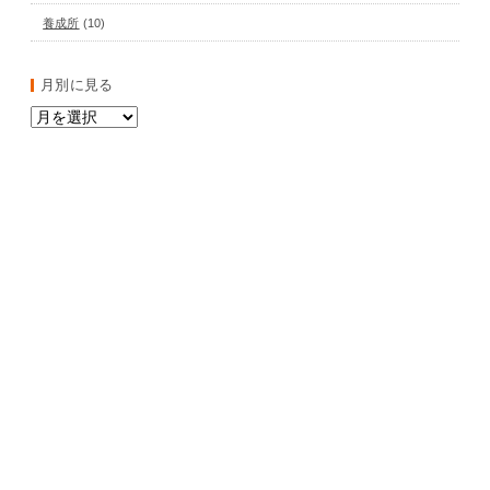
養成所
(10)
月別に見る
月
別
に
見
る
作品紹介
WORKS
会社情報
COMPANY
採用情報
RECRUIT
養成所
SCHOOL
コース紹介
カリキュラム
よくある質問
エントリー
P.A.Press
P.A.Press
NEWS（新着情報）