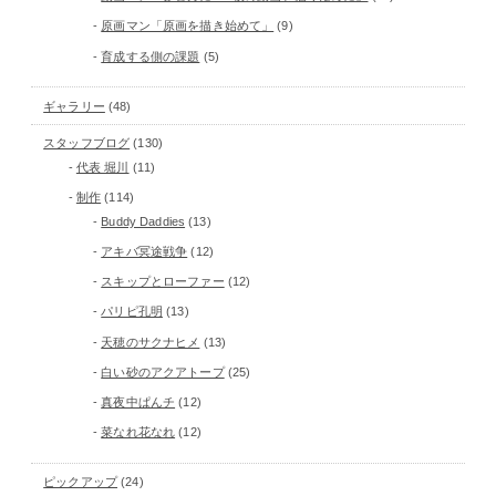
原画マン「原画を描き始めて」
(9)
育成する側の課題
(5)
ギャラリー
(48)
スタッフブログ
(130)
代表 堀川
(11)
制作
(114)
Buddy Daddies
(13)
アキバ冥途戦争
(12)
スキップとローファー
(12)
パリピ孔明
(13)
天穂のサクナヒメ
(13)
白い砂のアクアトープ
(25)
真夜中ぱんチ
(12)
菜なれ花なれ
(12)
ピックアップ
(24)