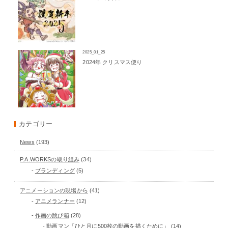
2025_01_25
2024年 クリスマス便り
カテゴリー
News
(193)
P.A.WORKSの取り組み
(34)
ブランディング
(5)
アニメーションの現場から
(41)
アニメランナー
(12)
作画の跳び箱
(28)
動画マン「ひと月に500枚の動画を描くために」
(14)