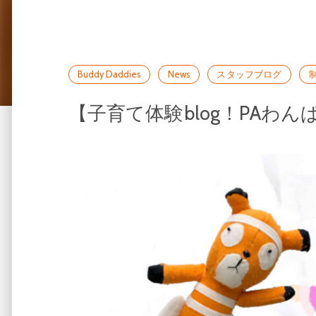
Buddy Daddies
News
スタッフブログ
【子育て体験blog！PAわんぱく