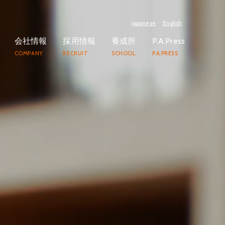
Japanese
English
会社情報
採用情報
養成所
P.A.Press
COMPANY
RECRUIT
SCHOOL
P.A.PRESS