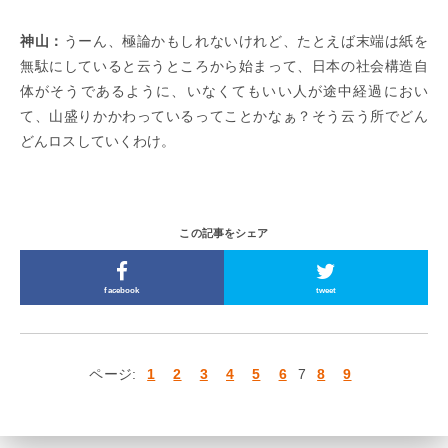
神山：
うーん、極論かもしれないけれど、たとえば末端は紙を
無駄にしていると云うところから始まって、日本の社会構造自
体がそうであるように、いなくてもいい人が途中経過におい
て、山盛りかかわっているってことかなぁ？そう云う所でどん
どんロスしていくわけ。
この記事をシェア
facebook
tweet
ページ:
1
2
3
4
5
6
7
8
9