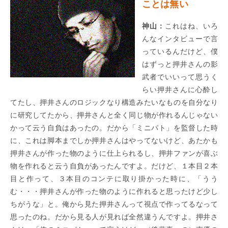
ことは無い
神山：
これはね、いろ
んなインタビューで言
っているんだけど、僕
はずっと押井さんの影
武者でいいって思うく
らい押井さんに心酔し
てたし、押井さんのロジックなり構造みたいなものを自分なり
に研究してたから、押井さんと全く同じ物が作れるんじゃない
かって云う自負はあったの。だから「ミニパト」を監督した時
に、これは脚本までしか押井さんはやってないけど、あたかも
押井さんが作った物のように仕上られるし、押井ファンが喜ぶ
物を作れると云う自負があったんですよ。だけど、１本目２本
目と作って、３本目のコンテに取り掛かった時に、「うう
む・・・押井さんが作った物のように作れると思ったけど少し
ちがうな」と。俺から見た押井さんって視点で作ってるなって
思ったのね。だから見る人が見れば全然違うんですよ。押井さ