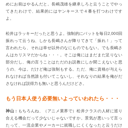
めにお前はやるんだと。長嶋茂雄を継承しろと云うことでやっ
てきたわけで、結果的にはヤンキースで４番を打つわけです
よ。
松井はラッキーだったと思うよ。強制的にバットを毎日2,000回
振れって云うね、しかも長嶋さんが降りてきて「振れ！」って
言われたら、それは幸せ以外のなにものでもない。でも長嶋さ
んはカリスマだからね・・・。そこは俺にはまだまだ足りない
部分だし、俺の言うことはただのお説教にしか聞こえないと思
うの、今は。だけど俺は強制もする。ただ、俺に資格が与えら
れなければ当然誰も付いてこないし、それなりの結果を俺がだ
さなければ説得力も無いと思うんだけどさ。
もう日本人使う必要無いよっていわれたら・・・
神山：
もちろんね、（アニメ業界で）松井クラスの人材に巡り
合える機会だって少ないじゃないですか。景気が悪いって言っ
たって、一流企業やメーカーに就職しにくくなったと云うだけ