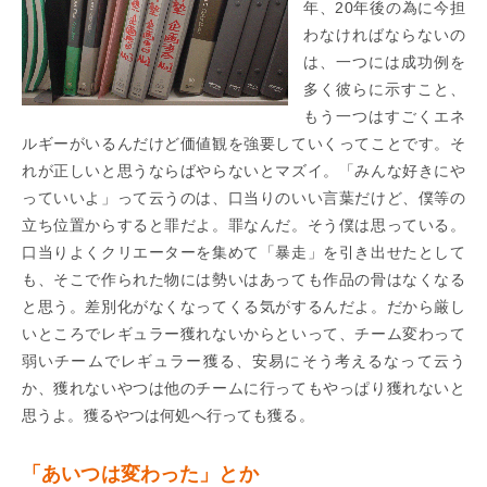
年、20年後の為に今担
わなければならないの
は、一つには成功例を
多く彼らに示すこと、
もう一つはすごくエネ
ルギーがいるんだけど価値観を強要していくってことです。そ
れが正しいと思うならばやらないとマズイ。「みんな好きにや
っていいよ」って云うのは、口当りのいい言葉だけど、僕等の
立ち位置からすると罪だよ。罪なんだ。そう僕は思っている。
口当りよくクリエーターを集めて「暴走」を引き出せたとして
も、そこで作られた物には勢いはあっても作品の骨はなくなる
と思う。差別化がなくなってくる気がするんだよ。だから厳し
いところでレギュラー獲れないからといって、チーム変わって
弱いチームでレギュラー獲る、安易にそう考えるなって云う
か、獲れないやつは他のチームに行ってもやっぱり獲れないと
思うよ。獲るやつは何処へ行っても獲る。
「あいつは変わった」とか