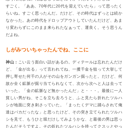
すごく。「ああ、70年代に20代を迎えていたら」って思ったく
らいね。すごく思ったんだ。だけど、その時代はずっとは続か
なかった。あの時代をドロップアウトしていたんだけど、あま
り変わらずにこのまま来られたなぁって、運良く。そう思うん
だよね。
しがみついちゃったんでね、ここに
神山：
こい云う面白い話があるの。ディテールは忘れたんだけ
ど、「金が出る」って言われてね、一攫千金を狙って大挙して
押し寄せた何千の人がその山をガンガン掘ったと。だけど、何
故か全く鉱脈が掘り当てられなくて、次から次へと人は去って
いった。「金の鉱脈など無かったんだ」と・・・。最後に一人
貧しい男がね、そこを立ち去ろうと、ふと見たら折れたツルハ
シが地面に突き刺さっていた。「まったくデマに踊らされて俺
達はバカだったな」と思ったけど、その突き立てられたツルハ
シを見て、もうひと堀だけしてみようかな、と最後の男は思っ
たんだそうですよ。その折れたツルハシを持ってクスッとやっ