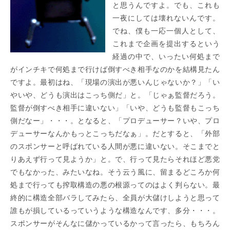
と思うんですよ。でも、これも
一夜にしては壊れないんです。
でね、僕も一応一個人として、
これまで企画を提出するという
経過の中で、いったい何処まで
がインチキで何処まで行けば倒すべき相手なのかを結構見たん
ですよ。最初はね、「現場の演出が悪いんじゃないか？」「い
やいや、どうも演出はこっち側だ」と。「じゃぁ監督だろう。
監督が倒すべき相手に違いない」「いや、どうも監督もこっち
側だなー」・・・。となると、「プロデューサー？いや、プロ
デューサーなんかもっとこっちだなぁ」。だとすると、「外部
のスポンサーと呼ばれている人間が悪に違いない。そこまでと
りあえず行って見ようか」と。で、行って見たらそれほど悪党
でもなかった、みたいなね。そう云う風に、留まるどころか何
処まで行っても搾取構造の悪の根源ってのはよく判らない。最
終的に構造全部バラしてみたら、全員が大儲けしようと思って
誰もが損しているっていうような構造なんです、多分・・・。
スポンサーがそんなに儲かっているかって言ったら、もちろん