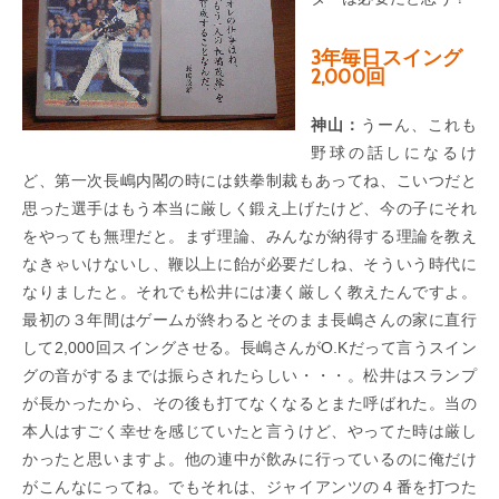
3年毎日スイング
2,000回
神山：
うーん、これも
野球の話しになるけ
ど、第一次長嶋内閣の時には鉄拳制裁もあってね、こいつだと
思った選手はもう本当に厳しく鍛え上げたけど、今の子にそれ
をやっても無理だと。まず理論、みんなが納得する理論を教え
なきゃいけないし、鞭以上に飴が必要だしね、そういう時代に
なりましたと。それでも松井には凄く厳しく教えたんですよ。
最初の３年間はゲームが終わるとそのまま長嶋さんの家に直行
して2,000回スイングさせる。長嶋さんがO.Kだって言うスイン
グの音がするまでは振らされたらしい・・・。松井はスランプ
が長かったから、その後も打てなくなるとまた呼ばれた。当の
本人はすごく幸せを感じていたと言うけど、やってた時は厳し
かったと思いますよ。他の連中が飲みに行っているのに俺だけ
がこんなにってね。でもそれは、ジャイアンツの４番を打つた