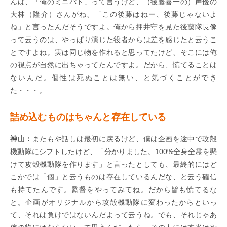
んは、「俺のミニパト」って言うけど、（後藤喜一の）声優の
大林（隆介）さんがね、「この後藤はねー、後藤じゃないよ
ね」と言ったんだそうですよ。俺から押井守を見た後藤隊長像
って云うのは、やっぱり演じた役者からは差を感じたと云うこ
とですよね。実は同じ物を作れると思ってたけど、そこには俺
の視点が自然に出ちゃってたんですよ。だから、慌てることは
ないんだ。個性は死ぬことは無い、と気づくことができ
た・・・。
詰め込むものはちゃんと存在している
神山：
またもや話しは最初に戻るけど、僕は企画を途中で攻殻
機動隊にシフトしたけど、「分かりました。100%全身全霊を懸
けて攻殻機動隊を作ります」と言ったとしても、最終的にはど
こかでは「個」と云うものは存在しているんだな、と云う確信
も持てたんです。監督をやってみてね。だから皆も慌てるな
と。企画がオリジナルから攻殻機動隊に変わったからといっ
て、それは負けではないんだよって云うね。でも、それじゃあ