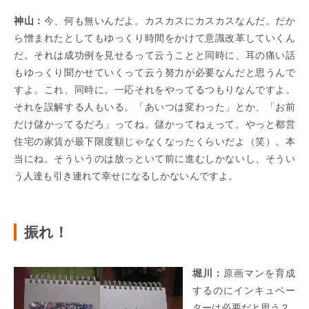
神山：
今、何も無いんだよ。カスカスにカスカスなんだ。だか
ら憎まれたとしてもゆっくり時間をかけて意識改革していくん
だ。それは成功例を見せるって云うことと同時に、耳の痛い話
もゆっくり聞かせていくって云う努力が必要なんだと思うんで
すよ。これ、同時に。一応それをやってるつもりなんですよ。
それを誤解する人もいる。「あいつは変わった」とか、「お前
だけ儲かってるだろ」ってね。儲かってねぇって。やっと都営
住宅の家賃が最下限度額じゃなくなったくらいだよ（笑）。本
当にね。そういうのは放っといて前に進むしかないし、そうい
う人達も引き連れて幸せになるしかないんですよ。
振
れ
！
堀川：
原画マンを育成
するのにインキュベー
ターは必要だと思う？