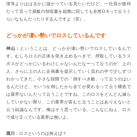
僕等よりははるかに儲かっている見たいだけど、一社員が接待
だって言って昼飯の領収書を総務に回しても全然O.Kって云うく
らいなもんだったりするんですよ（笑）。
どっかが凄い勢いでロスしているんです
神山：
ということは、どっかが凄い勢いでロスしているんで
す。むしろロスの正体を突き止めるべきで、搾取しているラス
ボスがどっかにいるわけじゃないんだなーって云うのが、上の
人、さらに上の人に企画書を提示していく流れの中で少しずつ
わかってきた。小さな段階での「倒すべき敵」って云うのはい
るんだけど、そいつを倒したから全てが変わるって云う構造で
は最早ないんだって云うことですね。このロスをどんどん減ら
していかない限り、この業界が富むと云うことはありえないと
云う結論なんです。俺はそう思っている。こんなにねぇ、ロス
で成り立っている業界は無いよ。
堀川
：ロスというのは例えば？