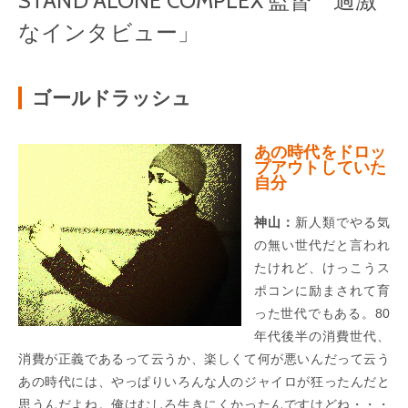
STAND ALONE COMPLEX 監督 過激
なインタビュー」
ゴールドラッシュ
あの時代をドロッ
プアウトしていた
自分
神山：
新人類でやる気
の無い世代だと言われ
たけれど、けっこうス
ポコンに励まされて育
った世代でもある。80
年代後半の消費世代、
消費が正義であるって云うか、楽しくて何が悪いんだって云う
あの時代には、やっぱりいろんな人のジャイロが狂ったんだと
思うんだよね。俺はむしろ生きにくかったんですけどね・・・