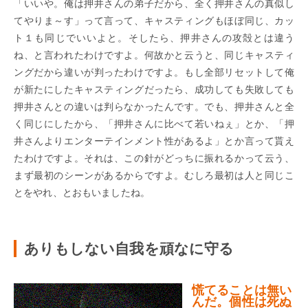
「いいや。俺は押井さんの弟子だから、全く押井さんの真似し
てやりま～す」って言って、キャスティングもほぼ同じ、カッ
ト１も同じでいいよと。そしたら、押井さんの攻殻とは違う
ね、と言われたわけですよ。何故かと云うと、同じキャスティ
ングだから違いが判ったわけですよ。もし全部リセットして俺
が新たにしたキャスティングだったら、成功しても失敗しても
押井さんとの違いは判らなかったんです。でも、押井さんと全
く同じにしたから、「押井さんに比べて若いねぇ」とか、「押
井さんよりエンターテインメント性があるよ」とか言って貰え
たわけですよ。それは、この針がどっちに振れるかって云う、
まず最初のシーンがあるからですよ。むしろ最初は人と同じこ
とをやれ、とおもいましたね。
ありもしない自我を頑なに守る
慌てることは無い
んだ。個性は死ぬ