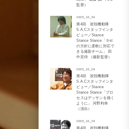
監督）
2005_10_30
第4回 攻殻機動隊
S.A.Cスタッフインタ
ビュー／Stance
Stance Stance「９st
の方針に柔軟に対応で
きる撮影チーム」 田
中宏侍 （撮影監督）
2005_10_29
第4回 攻殻機動隊
S.A.Cスタッフインタ
ビュー／Stance
Stance Stance「プロ
セスはデッサンを描く
ように」 河野利幸
（演出）
2005_10_29
第4回 攻殻機動隊