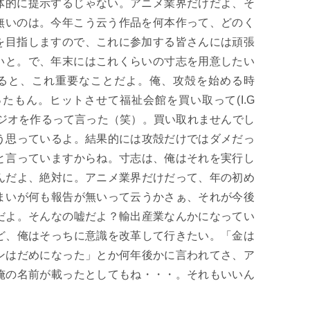
体的に提示するじゃない。アニメ業界だけだよ、そ
無いのは。今年こう云う作品を何本作って、どのく
を目指しますので、これに参加する皆さんには頑張
いと。で、年末にはこれくらいの寸志を用意したい
ると、これ重要なことだよ。俺、攻殻を始める時
たもん。ヒットさせて福祉会館を買い取って(I.G
るスタジオを作るって言った（笑）。買い取れませんでし
う思っているよ。結果的には攻殻だけではダメだっ
と言っていますからね。寸志は、俺はそれを実行し
んだよ、絶対に。アニメ業界だけだって、年の初め
まいが何も報告が無いって云うかさぁ、それが今後
だよ。そんなの嘘だよ？輸出産業なんかになってい
ど、俺はそっちに意識を改革して行きたい。「金は
ンはだめになった」とか何年後かに言われてさ、ア
俺の名前が載ったとしてもね・・・。それもいいん