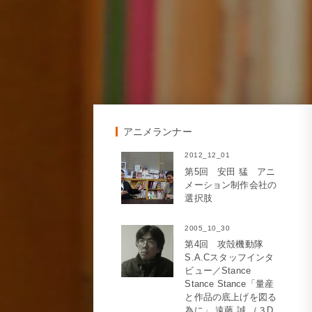
アニメランナー
2012_12_01
第5回 安田 猛 アニ
メーション制作会社の
選択肢
2005_10_30
第4回 攻殻機動隊
S.A.Cスタッフインタ
ビュー／Stance
Stance Stance「量産
と作品の底上げを図る
為に」 遠藤 誠 （３D