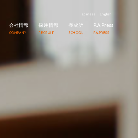
Japanese
English
会社情報
採用情報
養成所
P.A.Press
COMPANY
RECRUIT
SCHOOL
P.A.PRESS