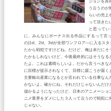
ジョンを具
う云うのが
らいの売上
って頂きた
と思ってい
に、みんなにボーナス出る作品にするって言っ
の)1st、2st、3stが全部ワンフロア―に入
たから戦犯ですけどね。だけど、俺は未だにそ
たかもしれないけど、今後最終的にはそうなる
たよ。これは素晴らしいよ。だから言うべきな
に目標が提示されなくて、目標に届こうが届く
主要輸出産業になるとか言われている仕事なん
かないよ。確かにね、それだけじゃないんだけ
儲かるようになったけど、日本のアニメーショ
ニメ業界をダメにした３人って云うので戦犯に
じゃない。