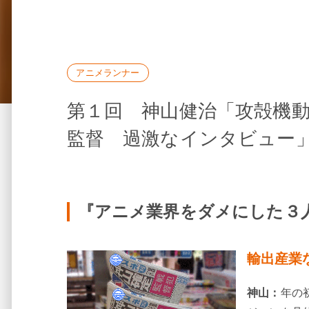
アニメランナー
第１回 神山健治「攻殻機動隊 ST
監督 過激なインタビュー
『アニメ業界をダメにした３
輸出産業
神山：
年の